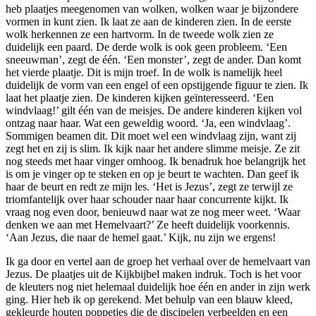
heb plaatjes meegenomen van wolken, wolken waar je bijzondere
vormen in kunt zien. Ik laat ze aan de kinderen zien. In de eerste
wolk herkennen ze een hartvorm. In de tweede wolk zien ze
duidelijk een paard. De derde wolk is ook geen probleem. ‘Een
sneeuwman’, zegt de één. ‘Een monster’, zegt de ander. Dan komt
het vierde plaatje. Dit is mijn troef. In de wolk is namelijk heel
duidelijk de vorm van een engel of een opstijgende figuur te zien. Ik
laat het plaatje zien. De kinderen kijken geïnteresseerd. ‘Een
windvlaag!’ gilt één van de meisjes. De andere kinderen kijken vol
ontzag naar haar. Wat een geweldig woord. ‘Ja, een windvlaag’.
Sommigen beamen dit. Dit moet wel een windvlaag zijn, want zij
zegt het en zij is slim. Ik kijk naar het andere slimme meisje. Ze zit
nog steeds met haar vinger omhoog. Ik benadruk hoe belangrijk het
is om je vinger op te steken en op je beurt te wachten. Dan geef ik
haar de beurt en redt ze mijn les. ‘Het is Jezus’, zegt ze terwijl ze
triomfantelijk over haar schouder naar haar concurrente kijkt. Ik
vraag nog even door, benieuwd naar wat ze nog meer weet. ‘Waar
denken we aan met Hemelvaart?’ Ze heeft duidelijk voorkennis.
‘Aan Jezus, die naar de hemel gaat.’ Kijk, nu zijn we ergens!
Ik ga door en vertel aan de groep het verhaal over de hemelvaart van
Jezus. De plaatjes uit de Kijkbijbel maken indruk. Toch is het voor
de kleuters nog niet helemaal duidelijk hoe één en ander in zijn werk
ging. Hier heb ik op gerekend. Met behulp van een blauw kleed,
gekleurde houten poppetjes die de discipelen verbeelden en een