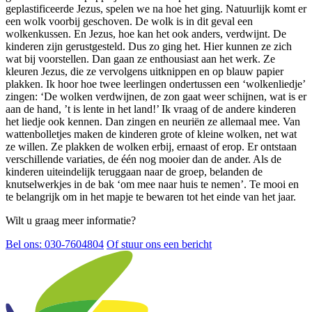
geplastificeerde Jezus, spelen we na hoe het ging. Natuurlijk komt er
een wolk voorbij geschoven. De wolk is in dit geval een
wolkenkussen. En Jezus, hoe kan het ook anders, verdwijnt. De
kinderen zijn gerustgesteld. Dus zo ging het. Hier kunnen ze zich
wat bij voorstellen. Dan gaan ze enthousiast aan het werk. Ze
kleuren Jezus, die ze vervolgens uitknippen en op blauw papier
plakken. Ik hoor hoe twee leerlingen ondertussen een ‘wolkenliedje’
zingen: ‘De wolken verdwijnen, de zon gaat weer schijnen, wat is er
aan de hand, ’t is lente in het land!’ Ik vraag of de andere kinderen
het liedje ook kennen. Dan zingen en neuriën ze allemaal mee. Van
wattenbolletjes maken de kinderen grote of kleine wolken, net wat
ze willen. Ze plakken de wolken erbij, ernaast of erop. Er ontstaan
verschillende variaties, de één nog mooier dan de ander. Als de
kinderen uiteindelijk teruggaan naar de groep, belanden de
knutselwerkjes in de bak ‘om mee naar huis te nemen’. Te mooi en
te belangrijk om in het mapje te bewaren tot het einde van het jaar.
Wilt u graag meer informatie?
Bel ons: 030-7604804
Of stuur ons een bericht