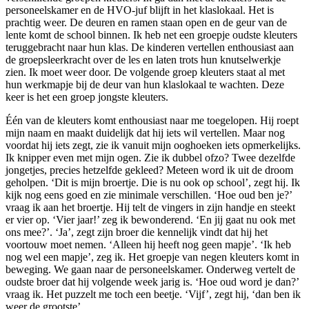
personeelskamer en de HVO-juf blijft in het klaslokaal. Het is
prachtig weer. De deuren en ramen staan open en de geur van de
lente komt de school binnen. Ik heb net een groepje oudste kleuters
teruggebracht naar hun klas. De kinderen vertellen enthousiast aan
de groepsleerkracht over de les en laten trots hun knutselwerkje
zien. Ik moet weer door. De volgende groep kleuters staat al met
hun werkmapje bij de deur van hun klaslokaal te wachten. Deze
keer is het een groep jongste kleuters.
Één van de kleuters komt enthousiast naar me toegelopen. Hij roept
mijn naam en maakt duidelijk dat hij iets wil vertellen. Maar nog
voordat hij iets zegt, zie ik vanuit mijn ooghoeken iets opmerkelijks.
Ik knipper even met mijn ogen. Zie ik dubbel ofzo? Twee dezelfde
jongetjes, precies hetzelfde gekleed? Meteen word ik uit de droom
geholpen. ‘Dit is mijn broertje. Die is nu ook op school’, zegt hij. Ik
kijk nog eens goed en zie minimale verschillen. ‘Hoe oud ben je?’
vraag ik aan het broertje. Hij telt de vingers in zijn handje en steekt
er vier op. ‘Vier jaar!’ zeg ik bewonderend. ‘En jij gaat nu ook met
ons mee?’. ‘Ja’, zegt zijn broer die kennelijk vindt dat hij het
voortouw moet nemen. ‘Alleen hij heeft nog geen mapje’. ‘Ik heb
nog wel een mapje’, zeg ik. Het groepje van negen kleuters komt in
beweging. We gaan naar de personeelskamer. Onderweg vertelt de
oudste broer dat hij volgende week jarig is. ‘Hoe oud word je dan?’
vraag ik. Het puzzelt me toch een beetje. ‘Vijf’, zegt hij, ‘dan ben ik
weer de grootste’.