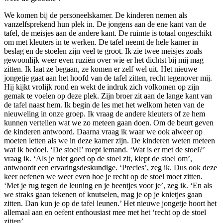
We komen bij de personeelskamer. De kinderen nemen als
vanzelfsprekend hun plek in. De jongens aan de ene kant van de
tafel, de meisjes aan de andere kant. De ruimte is totaal ongeschikt
om met kleuters in te werken. De tafel neemt de hele kamer in
beslag en de stoelen zijn veel te groot. Ik zie twee meisjes zoals
gewoonlijk weer even ruziën over wie er het dichtst bij mij mag
zitten. Ik laat ze begaan, ze komen er zelf wel uit. Het nieuwe
jongetje gaat aan het hoofd van de tafel zitten, recht tegenover mij.
Hij kijkt vrolijk rond en wekt de indruk zich volkomen op zijn
gemak te voelen op deze plek. Zijn broer zit aan de lange kant van
de tafel naast hem. Ik begin de les met het welkom heten van de
nieuweling in onze groep. Ik vraag de andere kleuters of ze hem
kunnen vertellen wat we zo meteen gaan doen. Om de beurt geven
de kinderen antwoord. Daarna vraag ik waar we ook alweer op
moeten letten als we in deze kamer zijn. De kinderen weten meteen
wat ik bedoel. ‘De stoel!’ roept iemand. ‘Wat is er met de stoel?’
vraag ik. ‘Als je niet goed op de stoel zit, kiept de stoel om’,
antwoordt een ervaringsdeskundige. ‘Precies’, zeg ik. Dus ook deze
keer oefenen we weer even hoe je recht op de stoel moet zitten.
‘Met je rug tegen de leuning en je beentjes voor je’, zeg ik. ‘En als
we straks gaan tekenen of knutselen, mag je op je knietjes gaan
zitten. Dan kun je op de tafel leunen.’ Het nieuwe jongetje hoort het
allemaal aan en oefent enthousiast mee met het ‘recht op de stoel
zitten’.