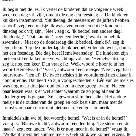
Ik begin met de les. Ik vertel de kinderen dat ze volgende week
weer een dag vrij zijn, omdat die dag een feestdag is. De kinderen
knikken instemmend. ‘Studiedag, de meesters en de juffen hebben
school’, zegt een meisje. Ik was even vergeten dat de kinderen
dinsdag ook vrij zijn. ‘Nee’, zeg ik, ‘ik bedoel een andere dag:
donderdag’. ‘Dat kan niet’, zegt een leerling ‘want dan heb ik
zwemles’. ‘Niet op de donderdag die ik bedoel, denk ik’, zeg ik
tegen hem. ‘Op de donderdag die ik bedoel, volgende week, dan is
het een feestdag. Die dag heet Hemelvaartsdag’. De kinderen zijn
meteen stil en kijken me verwachtingsvol aan. ‘Hemelvaartsdag’,
zeg ik nog een keer. Dan vraag ik: ‘Welk woordje hoor je in het
woord Hemelvaart?’ ‘Vaas’, antwoordt een meisje. ‘Nee’, zegt haar
buurvrouw, ‘hemel’. De twee meisjes zijn voortdurend met elkaar in
concurrentie. Dat heeft zo zijn voorgeschiedenis. Eén van de meisjes
was nog maar drie jaar oud toen ze in deze groep kwam. Na een
paar lessen was ik er wel achter waarom ze zo jong al naar de
kleutergroep is gegaan. Ze is gewoon slim, heel slim. Het andere
meisje is de oudste van de groep en ook best slim, maar met de
komst van haar concurrent niet meer de enige slimmerik.
Inmiddels zijn we bij het woordje hemel. ‘Wat is er in de hemel?’
vraag ik. ‘Blauwe lucht’, antwoordt een leerling. ‘De sterren en de
maan’, zegt een ander. ‘Wat is er nog meer in de hemel?’ vraag ik.
‘Wolken!’ roept het slimme meisje. Gelukkig, we komen ergens. Ik