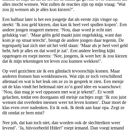
alles mocht wensen. Wat zullen de reacties zijn op mijn vraag: ‘Wat
zou jij wensen als je alles kon kiezen?’.
Een halfuur later is het een jongetje dat als eerste zijn vinger op
steekt: ‘Ik zou geld kiezen, dan kan ik heel veel spullen kopen’. Een
andere jongen reageert meteen: ‘Nou, daar word je echt niet
gelukkig van’. ‘Maar géén geld maakt juist ongelukkig, want dan
kom je op straat terecht’, brengt de andere jongen daar tegenin. De
tegenpartij laat zich niet uit het veld slaan: ‘Maar als je heel veel geld
hebt, heb je alles en dat word je zat’. Een andere leerling kijkt
opgetogen en roept ineens: ‘Nee, jongens, ik weet het: ik zou kiezen
dat ik mijn tekeningen tot leven zou kunnen wekken!’.
Op veel gezichten zie ik een glimlach tevoorschijn komen. Maar
anderen fronsen hun wenkbrauwen. Wat zijn ze toch verschillend
allemaal en wat is het leuk om ze zo in gesprek te zien. Een meisje
uit de klas vindt het helemaal niet zo’n goed idee en waarschuwt:
‘Nou, dan mag je wel oppassen met wat je tekent!’. Er wordt
gelachen, totdat een doorgaans stil meisje zachtjes zegt: ‘Ik zou juist
wensen dat overleden mensen weer tot leven komen’. Daar moet de
klas even over nadenken. En ik ook. Ik denk aan haar opa. Zegt ze
dit omdat ze hem mist?
Nee joh, dat kan toch niet, dan worden ook de slechteriken weer
levend’. ‘Ja, bijvoorbeeld Hitler!’ roept iemand. Dan voegt iemand