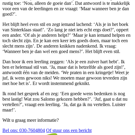
rustig toe: ‘Nou, alleen de goeie dan’. Dat antwoord is te makkelijk
voor een van de leerlingen en ze vraagt: ‘Maar wanneer ben je dan
goed?’.
Het blijft heel even stil en zegt iemand lachend: ‘Als je in het boek
van Sinterklaas staat!’. ‘Zo lang je niet iets echt ergs doet?’, oppert
een ander. ‘Of als je anderen helpt?’ ‘Maar je kan iemand helpen en
toch slecht zijn. En je kan een keer iets goeds doen, maar toch een
slecht mens zijn’. De anderen knikken nadenkend. Ik vraag:
‘Wanneer ben je dan wel een goed mens?’. Het blijft even stil.
Dan hoor ik een leerling zeggen: ‘Als je een zuiver hart hebt’. Ik
ben er helemaal stil van. ‘Ja, maar dat is hetzelfde als goed zijn!’,
antwoordt één van de meiden. ‘We praten in een kringetje! Weet je
juf, ik wens gewoon niks! We moeten maar gewoon tevreden zijn
met hoe het is’. Er wordt instemmend geknikt.
Ik rond het gesprek af en zeg: ‘Een goede wens bedenken is nog
best lastig! Wat zou Salomo gekozen hebben?’. ‘Juf, gaat u dat nu
vertellen?’, vraagt een leerling. ‘Ja, dat ga ik nu vertellen. Luister
maar!’.
Wilt u graag meer informatie?
Bel ons: 030-7604804
Of stuur ons een bericht