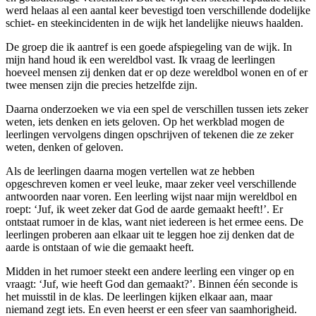
werd helaas al een aantal keer bevestigd toen verschillende dodelijke
schiet- en steekincidenten in de wijk het landelijke nieuws haalden.
De groep die ik aantref is een goede afspiegeling van de wijk. In
mijn hand houd ik een wereldbol vast. Ik vraag de leerlingen
hoeveel mensen zij denken dat er op deze wereldbol wonen en of er
twee mensen zijn die precies hetzelfde zijn.
Daarna onderzoeken we via een spel de verschillen tussen iets zeker
weten, iets denken en iets geloven. Op het werkblad mogen de
leerlingen vervolgens dingen opschrijven of tekenen die ze zeker
weten, denken of geloven.
Als de leerlingen daarna mogen vertellen wat ze hebben
opgeschreven komen er veel leuke, maar zeker veel verschillende
antwoorden naar voren. Een leerling wijst naar mijn wereldbol en
roept: ‘Juf, ik weet zeker dat God de aarde gemaakt heeft!’. Er
ontstaat rumoer in de klas, want niet iedereen is het ermee eens. De
leerlingen proberen aan elkaar uit te leggen hoe zij denken dat de
aarde is ontstaan of wie die gemaakt heeft.
Midden in het rumoer steekt een andere leerling een vinger op en
vraagt: ‘Juf, wie heeft God dan gemaakt?’. Binnen één seconde is
het muisstil in de klas. De leerlingen kijken elkaar aan, maar
niemand zegt iets. En even heerst er een sfeer van saamhorigheid.